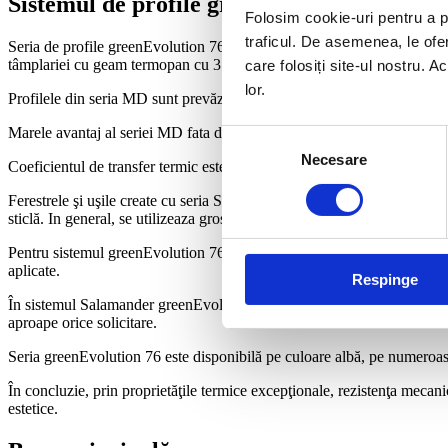
Sistemul de profile greenEvolution 76 MD
Folosim cookie-uri pentru a pe
traficul. De asemenea, le ofer
Seria de profile greenEvolution 76 este cel mai recent produs Salamander
tâmplariei cu geam termopan cu 3 foi de sticlă.
care folosiți site-ul nostru. A
lor.
Profilele din seria MD sunt prevăzute cu 6 camere de izolare termică, 
Marele avantaj al seriei MD fata de AD este apariția celei de a treia gar
Selecția
Necesare
consimțământului
Coeficientul de transfer termic este de pana la 0,73 W/mpK, profilele
Ferestrele şi uşile create cu seria Salamander greenEvolution, profit
sticlă. In general, se utilizeaza grosimea de sticla de 24 mm pentru 
Pentru sistemul greenEvolution 76, ca şi pentru celelalte serii de profi
aplicate.
Respinge
În sistemul Salamander greenEvolution 76 se pot fabrica ferestre şi uşi 
aproape orice solicitare.
Seria greenEvolution 76 este disponibilă pe culoare albă, pe numeroase
În concluzie, prin proprietăţile termice excepţionale, rezistenţa mecani
estetice.