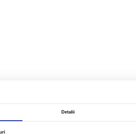
monica
Detalii
 greenEvolution 76 MD
uri