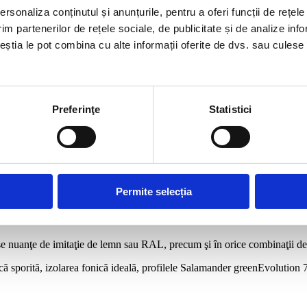
rsonaliza conținutul și anunțurile, pentru a oferi funcții de rețele
im partenerilor de rețele sociale, de publicitate și de analize info
, fiind o evoluţie fostei serii de succes Streamline, și se adresează clie
ceștia le pot combina cu alte informații oferite de dvs. sau culese î
au închidere pe 3 garnituri, sunt armate cu oţel zincat cu grosime de mi
nituri, care contribuie la o izolare termică și fonică fără precedent.
Preferinţe
Statistici
 Salamander greenEvolution ajutând astfel la un consum mai redus de en
ând de adâncimea mare a profilelor (76 mm), pot fi echipate cu geam te
geam termopan si de 44 mm pentru geam tripan.
le Salamander, sunt disponibile accesorii diverse: plase contra insectelor,
Permite selecția
cu deschidere interioară, exterioară sau de tip oscilo-culisant, nenumăra
 nuanţe de imitaţie de lemn sau RAL, precum şi în orice combinaţii de cul
că sporită, izolarea fonică ideală, profilele Salamander greenEvolution 76