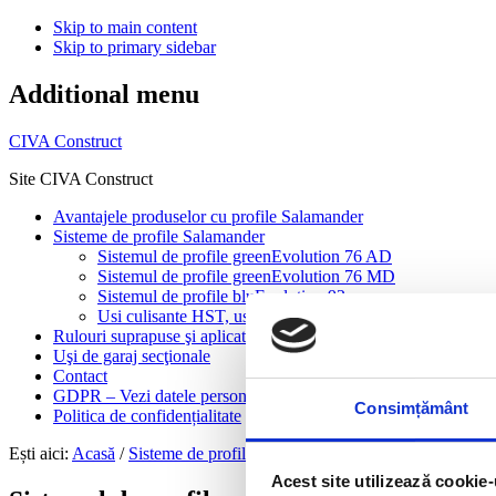
Skip to main content
Skip to primary sidebar
Additional menu
CIVA Construct
Site CIVA Construct
Avantajele produselor cu profile Salamander
Sisteme de profile Salamander
Sistemul de profile greenEvolution 76 AD
Sistemul de profile greenEvolution 76 MD
Sistemul de profile bluEvolution 92
Usi culisante HST, usi culisante in plan paralel si usi ar
Rulouri suprapuse şi aplicate
Uşi de garaj secţionale
Contact
GDPR – Vezi datele personale
Consimțământ
Politica de confidențialitate
Ești aici:
Acasă
/
Sisteme de profile Salamander
/
Sistemul de profile
Acest site utilizează cookie-