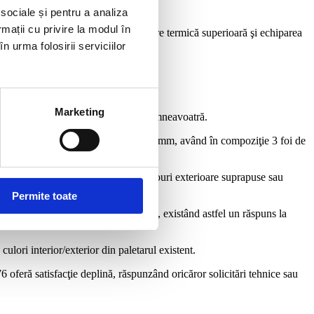
 sociale și pentru a analiza
rmații cu privire la modul în
nţilor care doresc profile cu o izolare termică superioară şi echiparea
n urma folosirii serviciilor
nim 1,5 mm şi au falţ dublu înclinat.
Marketing
ergie pentru încălzirea locuinţei dumneavoatră.
rmopan cu grosimea totală de pana 48 mm, având în compoziţie 3 foi de
 pervaze interioare şi exterioare, rulouri exterioare suprapuse sau
Permite toate
te tipuri de forme speciale şi arcade, existând astfel un răspuns la
ori interior/exterior din paletarul existent.
 oferă satisfacţie deplină, răspunzând oricăror solicitări tehnice sau