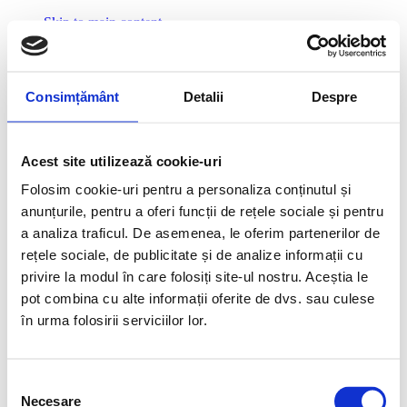
Skip to main content
Skip to primary sidebar
Additional menu
Consimțământ
Detalii
Despre
CIVA Construct
Site CIVA Construct
Acest site utilizează cookie-uri
Avantajele produselor cu profile Salamander
Folosim cookie-uri pentru a personaliza conținutul și
Sisteme de profile Salamander
Sistemul de profile greenEvolution 76 AD
anunțurile, pentru a oferi funcții de rețele sociale și pentru
Sistemul de profile greenEvolution 76 MD
a analiza traficul. De asemenea, le oferim partenerilor de
Sistemul de profile bluEvolution 92
rețele sociale, de publicitate și de analize informații cu
Usi culisante HST, usi culisante in plan paralel si usi
armonica
privire la modul în care folosiți site-ul nostru. Aceștia le
Rulouri suprapuse şi aplicate
pot combina cu alte informații oferite de dvs. sau culese
Uşi de garaj secţionale
în urma folosirii serviciilor lor.
Contact
GDPR – Vezi datele personale
Politica de confidențialitate
Selecția
Ești aici:
Acasă
/
Sisteme de profile Salamander
Necesare
consimțământului