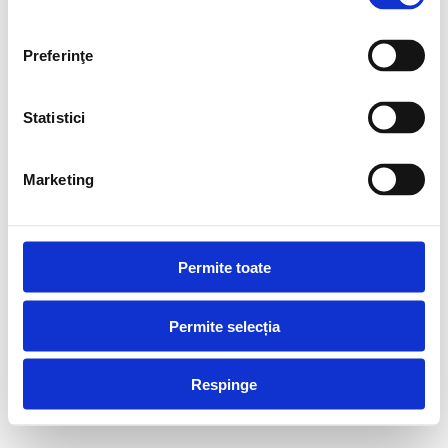
Sisteme de profile Salamander
Preferinţe
Pentru a oferi soluţii adaptate oricăror cerinţe, Salamander a
dezvoltat mai multe serii de produse. Avem astfel un răspuns pentru
oricare din aspectele: economic, termic, arhitectural.
Statistici
Familiile de profile PVC Salamander sunt:
Sistemul greenEvolution 76 AD
Marketing
Sistemul greenEvolution 76 MD
Sistemul bluEvolution 92
Sisteme de usi culisante si armonice
Bara principală
Permite toate
GDPR
Permite selecția
Modifică consimțămintele aici
Copyright © 2026 ·
Autentificare
Respinge